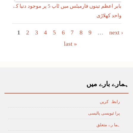
بابر اعظم تینوں فارمیٹس میں ٹاپ 5 پر موجود دنیا کے
واحد کھلاڑی
Pages
1
2
3
4
5
6
7
8
9
…
next ›
last »
ہمارے بارے میں
رابطہ کریں
پرا ئیویسی پالیسی
ہما رے متعلق