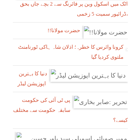
اٹک میں اسکول وین پر فائرنگ سے 2 بچے جاں بحق
،ڈرائیور سمیت 5 زخمی
!!حضرت مولانا
کرونا وائرس کا خطرہ؛ اذلان شاہ ہاکی ٹورنامنٹ
ملتوی کردیا گیا
دنیا کا بہترین
اپوزیشن لیڈر
پی ٹی آئی کی حکومت
سابقہ حکومت سے مختلف
کیسے؟