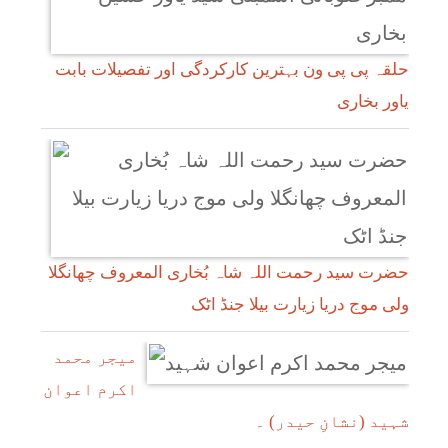
حلقہ پی پی ون بہترین کارکردگی اور تفصیلات بابت
یاور بخاری
حضرت سید رحمت اللہ شاہ بُخاری المعروف چھانگلا
ولی موج دریا زیارت بیلا جنڈ اٹک
میجر محمد
اکرم اعوان
شہید (نشانِ حیدر) ۔