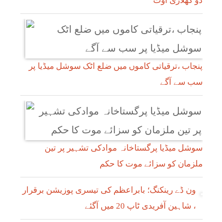
دو کھلاڑی آؤٹ
پنجاب ،ترقیاتی کاموں میں ضلع اٹک سوشل میڈیا پر
سب سے آگے
سوشل میڈیا پرگستاخانہ موادکی تشہیر پر تین
ملزمان کو سزائے موت کا حکم
ون ڈے رینکنگ؛ بابراعظم کی تیسری پوزیشن برقرار
، شاہین آفریدی ٹاپ 20 میں آگئے