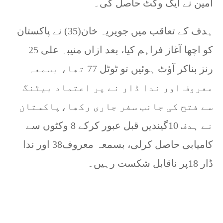
امین نے ایک وکٹ حاصل کی۔
ہدف کے تعاقب میں جویریہ خان(35) نے پاکستان
کو اچھا آغاز فراہم کیا، بعد ازاں منیبہ علی 25
رنز بناکر آﺅٹ ہوئیں تو ٹوٹل 77 تھا، بسمعہ
معروف اور ندا ڈار نے پر اعتماد بیٹنگ
سے فتح کی جانب سفر جاری رکھا،پاکستان
نے ہدف 10گیندیں قبل عبور کرکے 8 وکٹوں سے
کامیابی حاصل کرلی، بسمعہ معروف38 اور ندا
ڈار 18پر ناقابل شکست رہیں۔