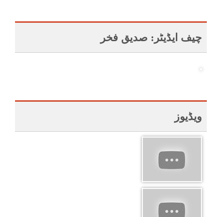
چیف ایڈیٹر: صدیق فخر
ویڈیوز