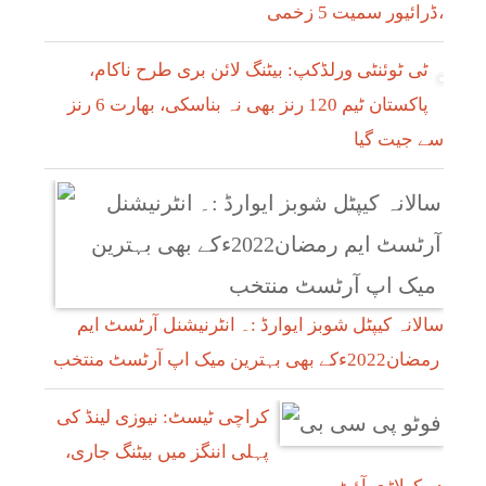
،ڈرائیور سمیت 5 زخمی
ٹی ٹوئنٹی ورلڈکپ: بیٹنگ لائن بری طرح ناکام،
پاکستان ٹیم 120 رنز بھی نہ بناسکی، بھارت 6 رنز
سے جیت گیا
سالانہ کیپٹل شوبز ایوارڈ :۔ انٹرنیشنل آرٹسٹ ایم
رمضان2022ءکے بھی بہترین میک اپ آرٹسٹ منتخب
کراچی ٹیسٹ: نیوزی لینڈ کی
پہلی اننگز میں بیٹنگ جاری،