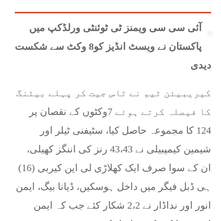
آئی سی سی ویمنز ٹی ٹوئنٹی ورلڈکپ میں
پاکستان نے ویسٹ انڈیز کو8 وکٹ سے شکست
دیدی
کیریبیئن ٹیم نے ٹاس جیت کر پہلے بیٹنگ
کا فیصلہ کرتے ہوئے 7وکٹوں کے نقصان پر
124 کا مجموعہ حاصل کیا، سٹیفنی ٹیلر اور
شیمین کیمپبیلی نے 43،43 رنز کی اننگز کھیلی،
ان کے سوا صرف ایک کھلاڑی لی این کیربی (16)
ہی ڈبل فیگر میں داخل ہوسکیں، ڈیانا بیگ، ایمن
انور اور نداڈار نے 2،2 شکار کئے جب کہ ایمن