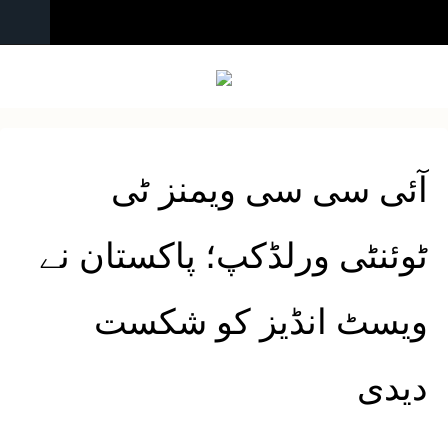
آئی سی سی ویمنز ٹی
ٹوئنٹی ورلڈکپ؛ پاکستان نے
ویسٹ انڈیز کو شکست
دیدی