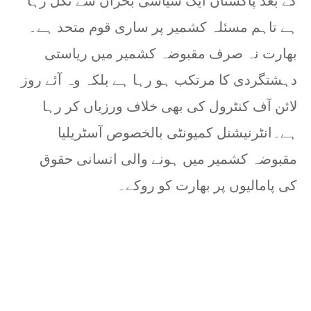
کے بعد پاکستان ایک سیاسی بحران سے نکل رہا
ہے تاہم مسئلہ کشمیر پر ساری قوم متحد ہے۔
بھارت نہ صرف مقبوضہ کشمیر میں ریاستی
دہشتگردی کا مرتکب ہو رہا ہے بلکہ وہ آئے روز
لائن آف کنٹرول کی بھی خلاف ورزیاں کر رہا
ہے۔انٹرنیشنل کمیونٹی بالخصوص آسٹریلیا
مقبوضہ کشمیر میں ہونے والی انسانی حقوق
کی پامالیوں پر بھارت کو روکے۔