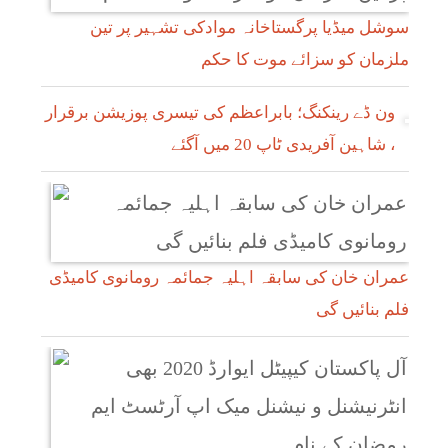
سوشل میڈیا پرگستاخانہ موادکی تشہیر پر تین
ملزمان کو سزائے موت کا حکم
ون ڈے رینکنگ؛ بابراعظم کی تیسری پوزیشن برقرار
، شاہین آفریدی ٹاپ 20 میں آگئے
عمران خان کی سابقہ اہلیہ جمائمہ رومانوی کامیڈی
فلم بنائیں گی