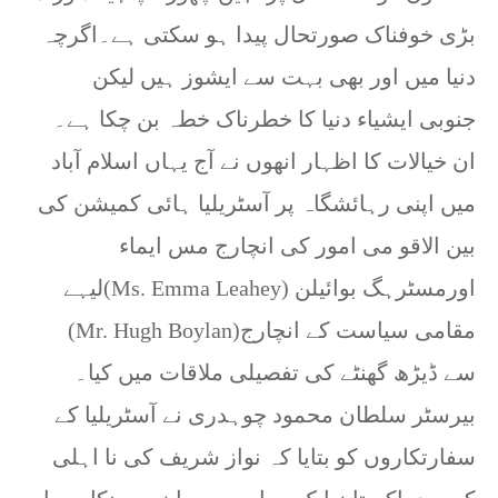
بڑی خوفناک صورتحال پیدا ہو سکتی ہے۔اگرچہ
دنیا میں اور بھی بہت سے ایشوز ہیں لیکن
جنوبی ایشیاء دنیا کا خطرناک خطہ بن چکا ہے۔
ان خیالات کا اظہار انھوں نے آج یہاں اسلام آباد
میں اپنی رہائشگاہ پر آسٹریلیا ہائی کمیشن کی
بین الاقو می امور کی انچارج مس ایماء
لیہے(Ms. Emma Leahey) اورمسٹرہگ بوائیلن
(Mr. Hugh Boylan)مقامی سیاست کے انچارج
سے ڈیڑھ گھنٹے کی تفصیلی ملاقات میں کیا۔
بیرسٹر سلطان محمود چوہدری نے آسٹریلیا کے
سفارتکاروں کو بتایا کہ نواز شریف کی نا اہلی