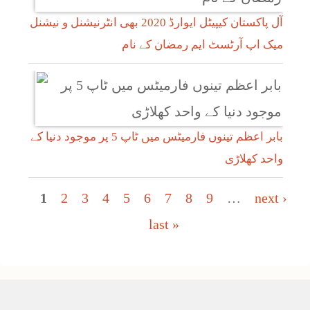
آل پاکستان کیپیٹل ایوارڈ 2020 بھی انٹرنیشنل و نیشنل
میک اپ آرٹسٹ ایم رمضان کے نام
بابر اعظم تینوں فارمیٹس میں ٹاپ 5 پر موجود دنیا کے
واحد کھلاڑی
Pages
1
2
3
4
5
6
7
8
9
…
next ›
last »