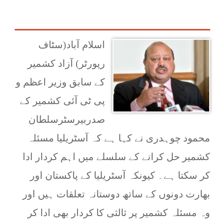
اسلام آباد(سٹاف
رپورٹر) آزاد کشمیر
کے سابق وزیر اعظم و
پی ٹی آئی کشمیر کے
صدربیرسٹرسلطان
محمود چوہدری نے کہا ہے کہ آسٹریلیا مسئلہ
کشمیر حل کرانے کے سلسلے میں اہم کردار ادا
کر سکتا ہے۔ کیونکہ آسٹریلیا کے پاکستان اور
بھارت دونوں کے ساتھ دوستانہ تعلقات ہیں اور
وہ مسئلہ کشمیر پر ثالثی کا کردار بھی ادا کر