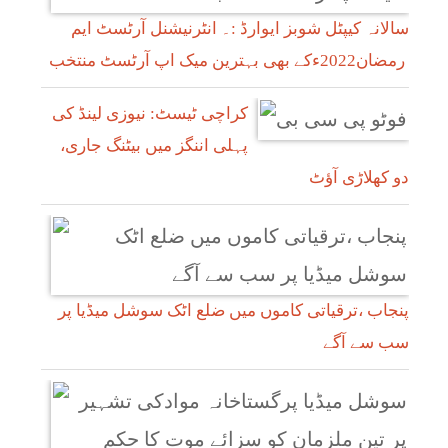
سالانہ کیپٹل شوبز ایوارڈ :۔ انٹرنیشنل آرٹسٹ ایم
رمضان2022ءکے بھی بہترین میک اپ آرٹسٹ منتخب
کراچی ٹیسٹ: نیوزی لینڈ کی
پہلی اننگز میں بیٹنگ جاری،
دو کھلاڑی آؤٹ
پنجاب ،ترقیاتی کاموں میں ضلع اٹک سوشل میڈیا پر
سب سے آگے