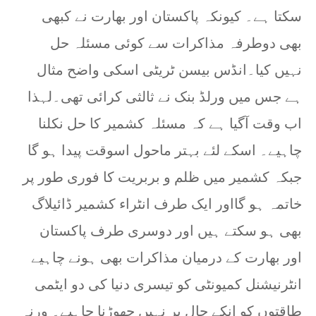
سکتا ہے۔ کیونکہ پاکستان اور بھارت نے کبھی
بھی دوطرفہ مذاکرات سے کوئی مسئلہ حل
نہیں کیا۔انڈس بیسن ٹریٹی اسکی واضح مثال
ہے جس میں ورلڈ بنک نے ثالثی کرائی تھی۔لہذا
اب وقت آگیا ہے کہ مسئلہ کشمیر کا حل نکلنا
چاہیے۔ اسکے لئے بہتر ماحول اسوقت پیدا ہو گا
جبکہ کشمیر میں ظلم و بربریت کا فوری طور پر
خاتمہ ہو گااور ایک طرف انٹراء کشمیر ڈائیلاگ
بھی ہو سکتے ہیں اور دوسری طرف پاکستان
اور بھارت کے درمیان مذاکرات بھی ہونے چاہیے
انٹرنیشنل کمیونٹی کو تیسری دنیا کی دو ایٹمی
طاقتوں کو انکے حال پر نہیں چھوڑنا چاہیے۔ ورنہ