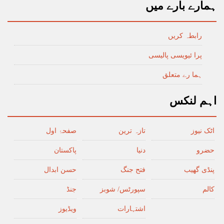
ہمارے بارے میں
رابطہ کریں
پرا ئیویسی پالیسی
ہما رے متعلق
اہم لنکس
اٹک نیوز
تازہ ترین
صفحۂ اول
حضرو
دنیا
پاکستان
پنڈی گھیب
فتح جنگ
حسن ابدال
کالم
سپورٹس/ شوبز
جنڈ
اشتہارات
ویڈیوز