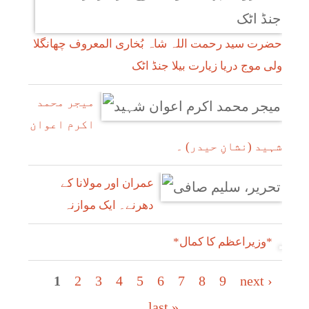
حضرت سید رحمت اللہ شاہ بُخاری المعروف چھانگلا
ولی موج دریا زیارت بیلا جنڈ اٹک
میجر محمد
اکرم اعوان
شہید (نشانِ حیدر) ۔
عمران اور مولانا کے
دھرنے۔ ایک موازنہ
*وزیراعظم کا کمال*
Pages
1
2
3
4
5
6
7
8
9
next ›
last »