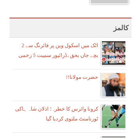
کالمز
اٹک میں اسکول وین پر فائرنگ سے 2
بچے جاں بحق ،ڈرائیور سمیت 5 زخمی
!!حضرت مولانا
کرونا وائرس کا خطرہ؛ اذلان شاہ ہاکی
ٹورنامنٹ ملتوی کردیا گیا