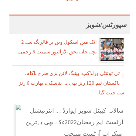
سپورٹس/شوبز
اٹک میں اسکول وین پر فائرنگ سے 2
بچے جاں بحق ،ڈرائیور سمیت 5 زخمی
ٹی ٹوئنٹی ورلڈکپ: بیٹنگ لائن بری طرح ناکام،
پاکستان ٹیم 120 رنز بھی نہ بناسکی، بھارت 6 رنز
سے جیت گیا