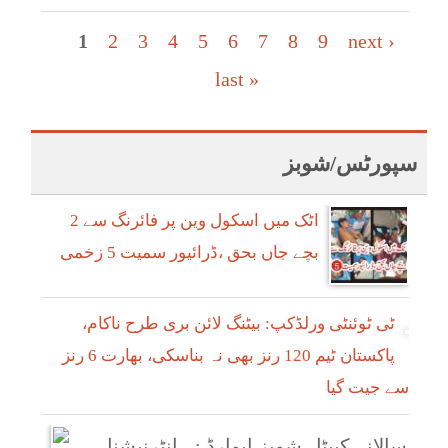
Pages
1
2
3
4
5
6
7
8
9
next ›
last »
سپورٹس/شوبز
اٹک میں اسکول وین پر فائرنگ سے 2
بچے جاں بحق ،ڈرائیور سمیت 5 زخمی
ٹی ٹوئنٹی ورلڈکپ: بیٹنگ لائن بری طرح ناکام،
پاکستان ٹیم 120 رنز بھی نہ بناسکی، بھارت 6 رنز
سے جیت گیا