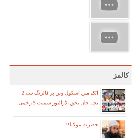
کالمز
اٹک میں اسکول وین پر فائرنگ سے 2
بچے جاں بحق ،ڈرائیور سمیت 5 زخمی
!!حضرت مولانا