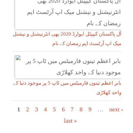
آل پاکستان کیپیٹل ایوارڈ 2020 بھی انٹرنیشنل و نیشنل
میک اپ آرٹسٹ ایم رمضان کے نام
بابر اعظم تینوں فارمیٹس میں ٹاپ 5 پر موجود دنیا کے
واحد کھلاڑی
Pages
1
2
3
4
5
6
7
8
9
…
next ›
last »