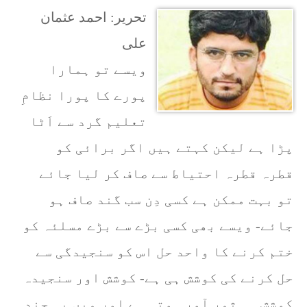
تحریر: احمد عثمان
علی
ویسے تو ہمارا
پورے کا پورا نظامِ
تعلیم گرد سے اَٹا
پڑا ہے لیکن کہتے ہیں اگر برائی کو
قطرہ قطرہ احتیاط سے صاف کر لیا جائے
تو بہت ممکن ہے کسی دِن سب گند صاف ہو
جائے- ویسے بھی کسی بڑے سے بڑے مسلئہ کو
ختم کرنے کا واحد حل اس کو سنجیدگی سے
حل کرنے کی کوشش ہی ہے- کوشش اور سنجیدہ
کوشش ہی ثمر آور ہوتی ہے اور میں یہ چند