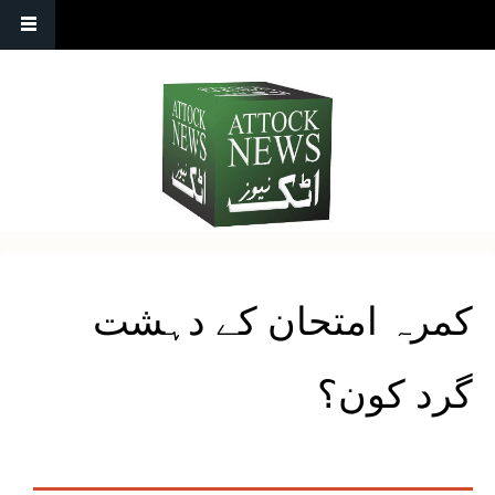
کمرہ امتحان کے دہشت
گرد کون؟