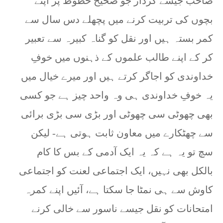
صاحب جیسے کردار جو صحیح خطوط پر اپنے
بچوں کی تربیت کرنے میں پچھلے دس سال سے
کمر بستہ ہیں اور نقل کو گناہ کبیرہ سے تعبیر
کر کے اپنے طالب علموں کے ذہنوں میں خوفِ
خداوندی کو اجاگر کرتے ہیں اور میرے خیال میں
یہ خوفِ خداوندی ہی وہ واحد چیز ہے جو کسی
بھی چھوٹی سی چھوٹی اور بڑی سی بڑی برائی
سے چھٹکارے میں معاون ثابت ہوتی ہے- لیکن
سچ تو یہ ہے کہ یہ ایک آدمی کے بس کا کام
بالکل بھی نہیں، ایک اجتماعی لعنت کو اجتماعی
کاوش سے ہی نمٹا جا سکتا ہے، آئیں اپنے کمرہ
امتحانات کو نقل جیسے ناسور سے خالی کرنے