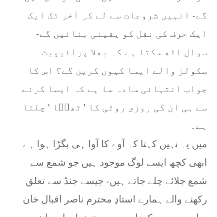
گے- انہیں شروعات سے لے کر آخر تک ایک
ایک حرف کی نقل کو یقینی بنائیں گے-
سوال اٹھ سکتا ہے کہ بھلا پرائیویٹ
سکولز والے ایسا کیوں کریں گے؟ اس کا
جواب انتہائی سادہ سا ہے کہ ایسا کرنے
سے ہی ان کی روزی روٹی کا ' ٹھیؔا ' چلتا
ہے۔
میں یہ نہیں کہتا کہ آوے کا آوا ہی بگڑا ہوا ہے
ابھی کچھ ایسے لوگ موجود ہیں جو شمع سے
شمع جلائے چلے جاتے ہیں- جیسے جنڈ سے تعلق
رکھنے والے ہمارے استادِ محترم ناصر اقبال خان