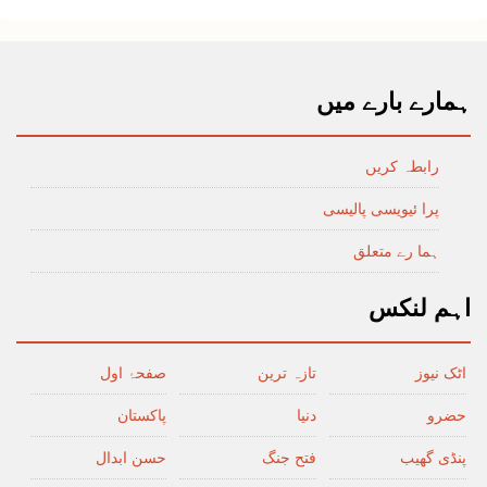
ہمارے بارے میں
رابطہ کریں
پرا ئیویسی پالیسی
ہما رے متعلق
اہم لنکس
اٹک نیوز
تازہ ترین
صفحۂ اول
حضرو
دنیا
پاکستان
پنڈی گھیب
فتح جنگ
حسن ابدال