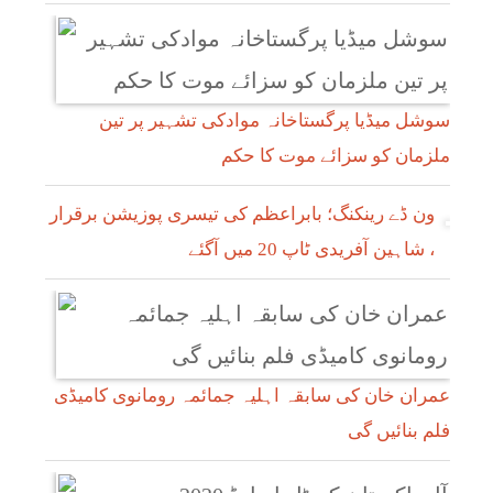
سوشل میڈیا پرگستاخانہ موادکی تشہیر پر تین
ملزمان کو سزائے موت کا حکم
ون ڈے رینکنگ؛ بابراعظم کی تیسری پوزیشن برقرار
، شاہین آفریدی ٹاپ 20 میں آگئے
عمران خان کی سابقہ اہلیہ جمائمہ رومانوی کامیڈی
فلم بنائیں گی