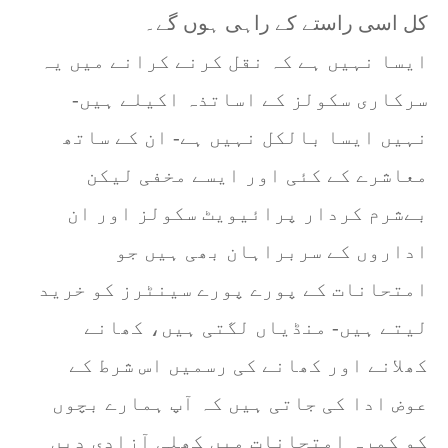
کل اسی راستے کے راہی ہوں گے۔
ایسا نہیں ہے کہ نقل کرنے کرانے میں یہ
سرکاری سکولز کے اساتذہ اکیلے ہیں-
نہیں ایسا بالکل نہیں ہے- ان کے ساتھ
معاشرے کے کئی اور ایسے مخفی لیکن
بےشرم کردار پرائیویٹ سکولز اور ان
اداروں کے سربراہان بھی ہیں جو
امتحانات کے پورے پورے سینٹرز کو خرید
لیتے ہیں- منڈیاں لگتی ہیں، کھانے
کھلانے اور کھانے کی رسمیں اس شرط کے
عوض ادا کی جاتی ہیں کہ آپ ہمارے بچوں
کو کمرہ امتحانات میں کھلی آزادی دیں