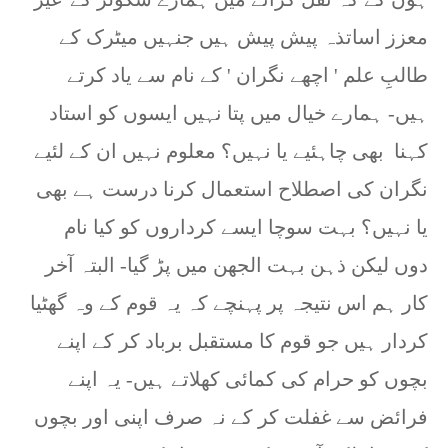
معزز اساتذہ پیش پیش ہیں جنہیں میٹرک کے
طالبِ علم ' اچھے نگران ' کے نام سے یاد کرتے
ہیں- ہمارے خیال میں پتا نہیں ایسوں کو استاد
کہنا بھی چاہئیے یا نہیں؟ معلوم نہیں ان کے لئیے
نگران کی اصطلاح استعمال کرنا درست ہے بھی
یا نہیں؟ بہت سوچا ایسے کرداروں کو کیا نام
دوں لیکن ذہن بہت الجھن میں پڑ گیا- البتہ آخر
کار ہم اس نتیجہ پر پہنچے کہ یہ قوم کے وہ گھٹیا
کردار ہیں جو قوم کا مستقبل برباد کر کے اپنے
بچوں کو حرام کی کمائی کھلاتے ہیں- یہ اپنے
فرائض سے غفلت کر کے نہ صرف اپنی اور بچوں