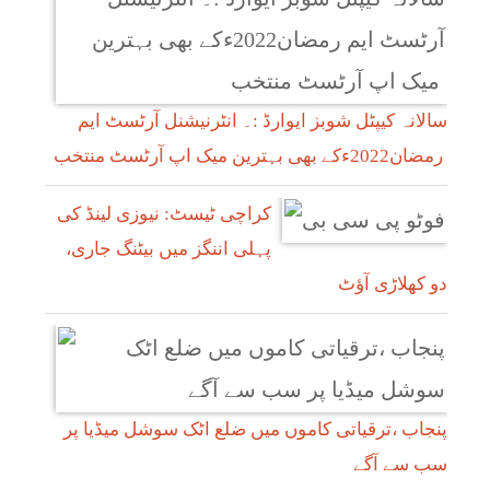
سالانہ کیپٹل شوبز ایوارڈ :۔ انٹرنیشنل آرٹسٹ ایم
رمضان2022ءکے بھی بہترین میک اپ آرٹسٹ منتخب
کراچی ٹیسٹ: نیوزی لینڈ کی
پہلی اننگز میں بیٹنگ جاری،
دو کھلاڑی آؤٹ
پنجاب ،ترقیاتی کاموں میں ضلع اٹک سوشل میڈیا پر
سب سے آگے