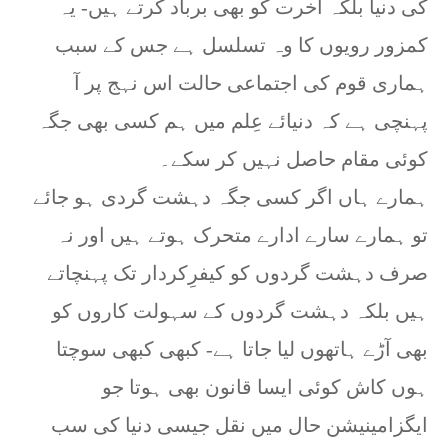
کی دنیا بلکہ آخرت کو بھی برباد کرتے ہیں- یہ
کمزور رویوں کا وہ تسلسل ہے جس کے سبب
ہماری قوم کی اجتماعی حالت اس نہج پر آ
پہنچی ہے کہ دنیائے عِلم میں ہم کسی بھی جگہ
کوئی مقام حاصل نہیں کر سکے۔
ہمارے ہاں اگر کسی جگہ دہشت گردی ہو جائے
تو ہمارے سارے ادارے متحرک ہوتے ہیں اور نہ
صرف دہشت گردوں کو کیفرِکردار تک پہنچاتے
ہیں بلکہ دہشت گردوں کے سہولت کاروں کو
بھی آڑے ہاتھوں لیا جاتا ہے- کبھی کبھی سوچتا
ہوں کاش کوئی ایسا قانون بھی ہوتا جو
ایگزامینیشن حال میں نقل جیسی دنیا کی سب