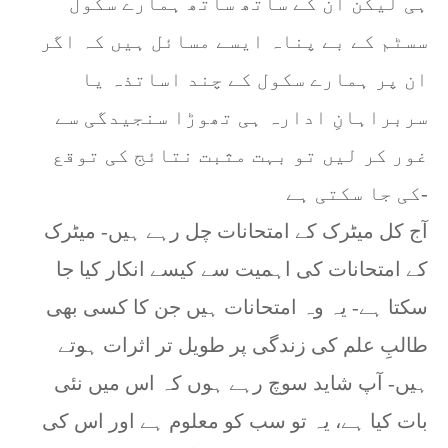
ہی لیکن ان کے ساتھ ساتھ ہمارے سکول
سسٹم کے بے پناہ ایسے مسائل ہیں کہ اگر
ان پر ہمارے سکول کے چند اساتذہ یا
سربراہانِ ادارہ ہی تھوڑا سنجیدگی سے
غور کر لیں تو بہت مثبت نتائج کی توقع
کی جا سکتی ہے-
آج کل میٹرک کے امتحانات چل رہے ہیں- میٹرک
کے امتحانات کی اہمیت سے کیسے انکار کیا جا
سکتا ہے- یہ وہ امتحانات ہیں جن کا کسی بھی
طالبِ علم کی زندگی پر طویل تر اثرات ہوتے
ہیں- آپ شاید سوچ رہے ہوں کہ اس میں نئی
بات کیا ہے، یہ تو سب کو معلوم ہے اور اس کی