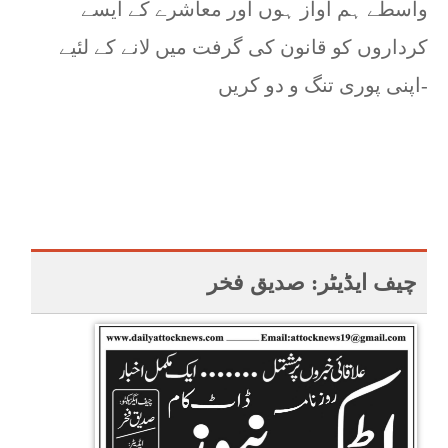
واسطے ہم آواز ہوں اور معاشرے کے ایسے
کرداروں کو قانون کی گرفت میں لانے کے لئیے
اپنی پوری تنگ و دو کریں-
چیف ایڈیٹر: صدیق فخر