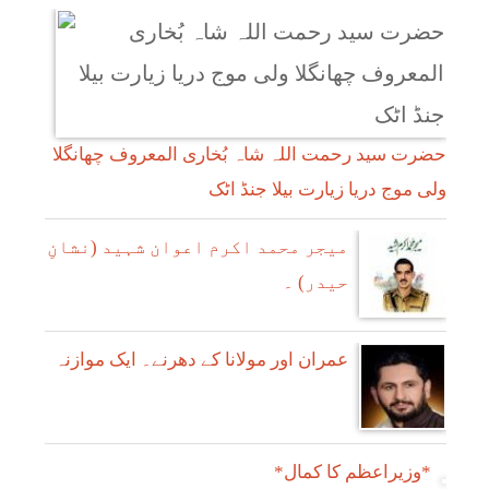
حضرت سید رحمت اللہ شاہ بُخاری المعروف چھانگلا
ولی موج دریا زیارت بیلا جنڈ اٹک
میجر محمد اکرم اعوان شہید (نشانِ
حیدر) ۔
عمران اور مولانا کے دھرنے۔ ایک موازنہ
*وزیراعظم کا کمال*