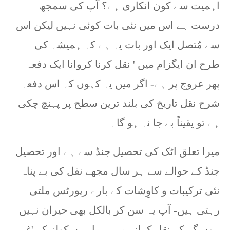
اہمیت سے کون انکاری ہے؟ آپ کی سمجھ
درست ہے اس میں نئی بات کوئی نہیں لیکن اس
سے مُتصل ایک اور بات یہ ہے کہ ہمیشہ کی
طرح ان ایگزام میں ' نقل کرنا کروانا ایک دفعہ
پھر عروج پر ہے- اگر میں یہ کہوں کہ اس دفعہ
شرح نقل تاریخ کی بلند ترین سطح پر پہنچ چکی
ہے تو یقیناً بے جا نہ ہو گا۔
میرا تعلق اٹک کی تحصیل جنڈ سے ہے اور تحصیل
جنڈ کے حوالے سے ہر سال مجھے نقل کی بے پناہ
نئی ترکیبات و کاوِشات کے بارے رپورٹس ملتی
رہتی ہیں- آپ یہ سن کر بالکل بھی حیران نہیں
ہوں گے کہ نقل کرانے میں ہمارے سکولز کے 'غیر