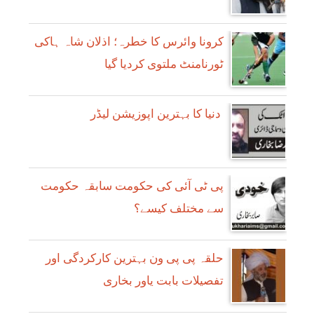
کرونا وائرس کا خطرہ؛ اذلان شاہ ہاکی
ٹورنامنٹ ملتوی کردیا گیا
دنیا کا بہترین اپوزیشن لیڈر
پی ٹی آئی کی حکومت سابقہ حکومت
سے مختلف کیسے؟
حلقہ پی پی ون بہترین کارکردگی اور
تفصیلات بابت یاور بخاری