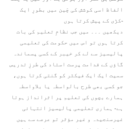
الفاظ اسی کوشش کی چَین میں بطورِ ایک
کڑی کے پیش کرتا ہوں-
دیکھیں ۔۔۔ میں جب نظامِ تعلیم کی بات
کرتا ہوں تو اس میں حکومت کی تعلیمی
پالیسیز سے لے کر خیبر کے کسی پسماندہ
گاؤں کے قدامت پرست استاد کی طرزِ تدریس
سمیت ایک ایک فیکٹر کو گنتی کرتا ہوں،
جو کسی بھی طرح بالواسطہ یا بلاواسطہ
ہمارے بچوں کی تعلیم پر اثرانداز ہوتا
ہے- ہماری تعلیمی پالیسیز انتہائی
غیرسنجیدہ و غیر مؤثر تو عرصے سے ہیں