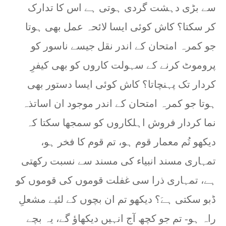
سے بڑی دہشت گردی ہوتی ہے اس کا تدارک
کر سکتا؟ کاش کوئی ایسا لائحہ عمل بھی ہوتا
جو کمرہ امتحان کے اندر نقل جیسے ناسور کو
پروموٹ کرنے کے سہولت کاروں کو بھی کیفرِ
کردار تک پہنچاتا؟ کاش کوئی ایسا دستور بھی
ہوتا جو کمرہ امتحان کے اندر موجود ان اساتذہ
نما کردار فروش اہلکاروں کو سمجھا سکتا کہ
دیکھو تُم معمار قوم ہو، تم قوم کا فخر ہو،
تمہاری مسند انبیاء کی مسند سے نسبت رکھتی
ہے، تمہاری ذرا سی غفلت قوموں کی قوموں کو
ڈبو سکتی ہےَ؟ دیکھو تم ان بچوں کے لئیے مشعلِ
راہ ہو- تم جو کچھ آج انہیں دیکھاؤ گے، یہ بچے