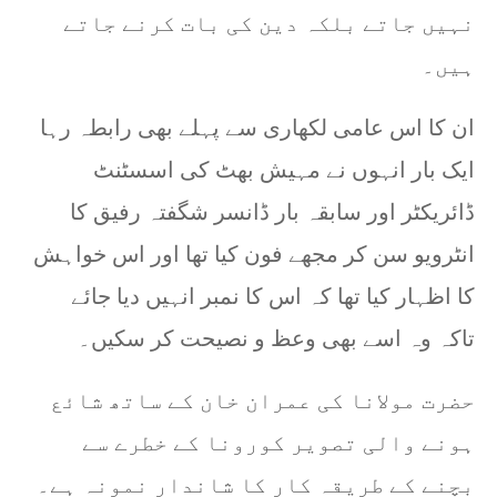
نہیں جاتے بلکہ دین کی بات کرنے جاتے
ہیں۔
ان کا اس عامی لکھاری سے پہلے بھی رابطہ رہا
ایک بار انہوں نے مہیش بھٹ کی اسسٹنٹ
ڈائریکٹر اور سابقہ بار ڈانسر شگفتہ رفیق کا
انٹرویو سن کر مجھے فون کیا تھا اور اس خواہش
کا اظہار کیا تھا کہ اس کا نمبر انہیں دیا جائے
تاکہ وہ اسے بھی وعظ و نصیحت کر سکیں۔
حضرت مولانا کی عمران خان کے ساتھ شائع
ہونے والی تصویر کورونا کے خطرے سے
بچنے کے طریقہ کار کا شاندار نمونہ ہے۔