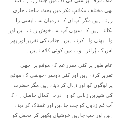
ملک فرقہ پرستی کی آگ میں جلتا رہا ہے اب
بھی مختلف مکاتبِ فکر میں بحث مباحثے جاری
رہتے ہیں مگر آپ ان کے درمیان سے ایسی راہ
نکالتے ہیں کہ سبھی آپ سے خوش رہتے ہیں اور
واہ بھئی واہ کرتے ہیں۔ جناب کی تقریر اور پھر
اس کے پُراثر ہونے میں کوئی کلام نہیں۔
عام طور پر کئی مقرر غم کے موقع پر اچھی
تقریر کرتے ہیں اور کئی دوسرےخوشی کے موقع
پر لوگوں کو اور نہال کر دیتے ہیں مگر حضرت
کی شیریں زبانی کو وہ درجہ کمال حاصل ہے کہ
آپ غم زدوں کو جب چاہیں اور غمناک کر دیتے
ہیں اور جب چاہیں خوشیاں بکھیر کر محفل کو