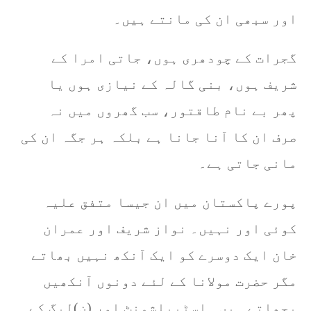
اور سبھی ان کی مانتے ہیں۔
گجرات کے چودھری ہوں، جاتی امرا کے
شریف ہوں، بنی گالہ کے نیازی ہوں یا
پھر بے نام طاقتور، سب گھروں میں نہ
صرف ان کا آنا جانا ہے بلکہ ہر جگہ ان کی
مانی جاتی ہے۔
پورے پاکستان میں ان جیسا متفق علیہ
کوئی اور نہیں۔ نواز شریف اور عمران
خان ایک دوسرے کو ایک آنکھ نہیں بھاتے
مگر حضرت مولانا کے لئے دونوں آنکھیں
بچھاتے ہیں۔ اسٹیبلشمنٹ اور (ن)لیگ کے