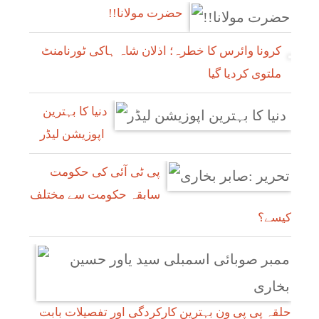
!!حضرت مولانا
کرونا وائرس کا خطرہ؛ اذلان شاہ ہاکی ٹورنامنٹ
ملتوی کردیا گیا
دنیا کا بہترین
اپوزیشن لیڈر
پی ٹی آئی کی حکومت
سابقہ حکومت سے مختلف
کیسے؟
حلقہ پی پی ون بہترین کارکردگی اور تفصیلات بابت