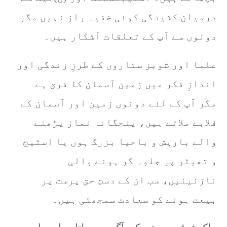
درمیان کشیدگی کوئی خفیہ راز نہیں مگر
دونوں سے آپ کے تعلقات آشکار ہیں۔
علما اور شوبز ستاروں کے طرزِ زندگی اور
اندازِ فکر میں زمین آسمان کا فرق ہے
مگر آپ کے لئے دونوں زمین اور آسمان کے
قلابے ملاتے ہیں، پنجگانہ نماز پڑھنے
والے باریش و باحیا بزرگ ہوں یا اسٹیج
و تھیٹر پر جلوہ گر ہونے والی
نازنینیں، سب ان کے دستِ حق پرست پر
بیعت ہونے کو سعادت سمجھتی ہیں۔