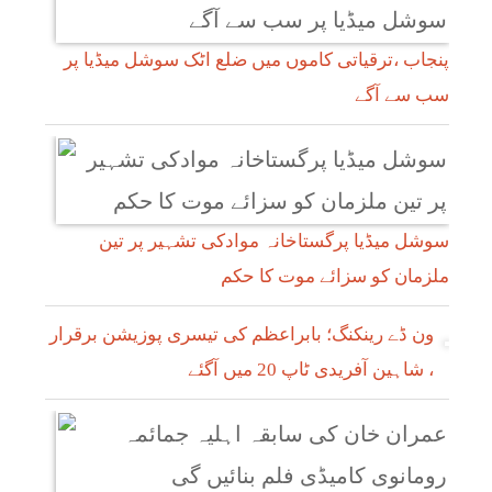
پنجاب ،ترقیاتی کاموں میں ضلع اٹک سوشل میڈیا پر
سب سے آگے
سوشل میڈیا پرگستاخانہ موادکی تشہیر پر تین
ملزمان کو سزائے موت کا حکم
ون ڈے رینکنگ؛ بابراعظم کی تیسری پوزیشن برقرار
، شاہین آفریدی ٹاپ 20 میں آگئے