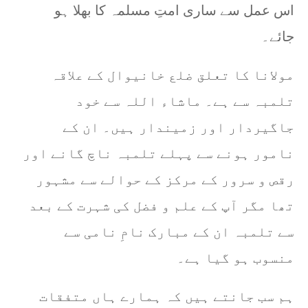
اس عمل سے ساری امتِ مسلمہ کا بھلا ہو
جائے۔
مولانا کا تعلق ضلع خانیوال کے علاقہ
تلمبہ سے ہے۔ ماشاء اللہ سے خود
جاگیردار اور زمیندار ہیں۔ ان کے
نامور ہونے سے پہلے تلمبہ ناچ گانے اور
رقص و سرور کے مرکز کے حوالے سے مشہور
تھا مگر آپ کے علم و فضل کی شہرت کے بعد
سے تلمبہ ان کے مبارک نامِ نامی سے
منسوب ہو گیا ہے۔
ہم سب جانتے ہیں کہ ہمارے ہاں متفقات