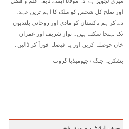
میری تجویز ہے کہ مولانا ایسے نابغہ علم و فضل
اور صلح کل شخص کو ملک کا اہم ترین عہدہ
دے کر ہم پاکستان کو مادی اور روحانی بلندیوں
تک پہنچا سکتے ہیں۔ نواز شریف اور عمران
خان حوصلہ کریں اور یہ فیصلہ فوراً کر ڈالیں۔
بشکریہ جنگ / جیومیڈیا گروپ
چیف ایڈیٹر: صدیق فخر