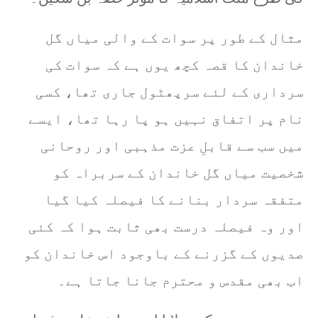
مثال کے طور پر سوات کے والی میاں گل
خاندان کا قصہ کچھ یوں ہے کہ سوات کی
سرداری کے لئے سرپھٹول جاری تھا، کسی
نام پر اتفاق نہیں ہو پا رہا تھا، ایسے
میں سب سے قابلِ عزت مذہبی اور روحانی
شخصیت میاں گل خاندان کے سربراہ کو
متفقہ سردار بنانے کا فیصلہ کیا گیا
اور وہ فیصلہ درست بھی ثابت ہوا کہ کئی
صدیوں کے گزرنے کے باوجود اس خاندان کو
اب بھی مقدس و محترم جانا جاتا ہے۔