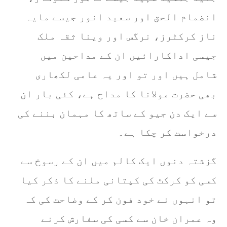
انضمام الحق اور سعید انور جیسے مایہ
ناز کرکٹرز، نرگس اور وینا ثقہ ملک
جیسی اداکارائیں ان کے مداحین میں
شامل ہیں اور تو اور یہ عامی لکھاری
بھی حضرت مولانا کا مداح ہے، کئی بار ان
سے ایک دن جیو کے ساتھ کا مہمان بننے کی
درخواست کر چکا ہے۔
گزشتہ دنوں ایک کالم میں ان کے رسوخ سے
کسی کو کرکٹ کی کپتانی ملنے کا ذکر کیا
تو انہوں نے خود فون کر کے وضاحت کی کہ
وہ عمران خان سے کسی کی سفارش کرنے