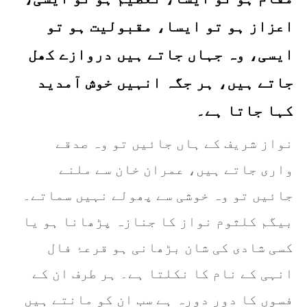
اعزاز ہو تو ایسا، مقبولیت ہو تو
ایسی، وہ جہاں جاتے ہیں دروازے کھل
جاتے ہیں، ہر جگہ انہیں خوش آمدید
کہا جاتا ہے۔
نواز شریف کے ہاں جائیں تو وہ صدقے
واری جاتے ہیں، عمران خان سے ملنے
جائیں تو وہ خوشی سے پھولے نہیں سماتے۔
بیگم کلثوم نواز کا جنازہ پڑھانا ہو یا
کسی شادی کی شان بڑھانی ہو قرعۂ فال
انہی کے نام کا نکلتا ہے۔ ہر طرف ان کے
فسوں کا دور دورہ ہے سب ان کو مانتے ہیں