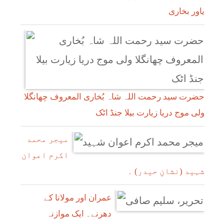
یاور بخاری
حضرت سید رحمت اللہ شاہ بُخاری المعروف چھانگلا
ولی موج دریا زیارت بیلا جنڈ اٹک
میجر محمد
اکرم اعوان
شہید (نشانِ حیدر) ۔
عمران اور مولانا کے
دھرنے۔ ایک موازنہ