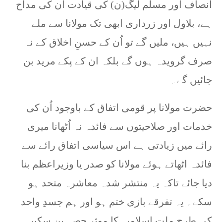
انصاف اور مسلم لیگ(ن) کی قیادت ان کی مداح
ہے، بلاول اور زرداری ابھی تک مولانا سے ملے
نہیں ہیں، ملیں گے تو اُن کے حسنِ اخلاق کے نہ
صرف گرویدہ ہوں گے بلکہ ان کے پکے مرید بن
جائیں گے۔
حضرت مولانا پر قومی اتفاق کے باوجود اُن کی
خدمات اور صلاحیتوں سے فائدہ نہ اُٹھانا میری
رائے میں زیادتی ہے اس سیاسی اتفاق رائے سے
فائدہ اٹھاتے ہوئے مولانا کو صدر یا وزیراعظم بنا
دیا جائے تاکہ یہ منتشر شدہ معاشرہ متحد ہو
سکے۔ یہ تفرقے بازی ختم ہو اور ہم جسدِ واحد
کی طرح ملت اسلامیہ کا موثر حصہ بن سکیں۔