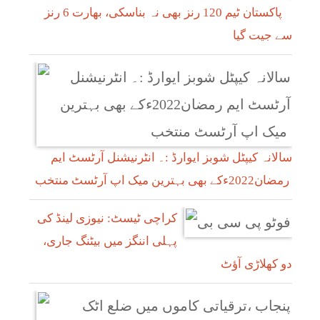
پاکستان ٹیم 120 رنز بھی نہ بناسکی، بھارت 6 رنز
سے جیت گیا
سالانہ کیپٹل شوبز ایوارڈ :۔ انٹرنیشنل آرٹسٹ ایم
رمضان2022ءکے بھی بہترین میک اپ آرٹسٹ منتخب
کراچی ٹیسٹ: نیوزی لینڈ کی
پہلی اننگز میں بیٹنگ جاری،
دو کھلاڑی آؤٹ