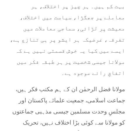
بہت کم ہیں۔ ہر چیز پر اختلاف، ہر
معاملے پر جھگڑا، سیاست میں اختلاف،
معیشت پر لڑائی، سماجی معاملات میں
تفرقہ، غرضیکہ ہر ایشو پر ہی تنازع ہے،
ایسے میں کیا یہ خوش قسمتی نہیں ہے کہ
مولانا جیسی شخصیت پر ہر طبقہ فکر میں
اتفاقِ رائے موجود ہے۔
مولانا فضل الرحمٰن ان کے ہم مکتب فکر ہیں،
جماعت اسلامی، جمعیت علمائے پاکستان اور
مجلسِ وحدت مسلمین جیسی مذہبی جماعتوں
کو مولانا سے کوئی بڑا اختلاف نہیں، تحریک