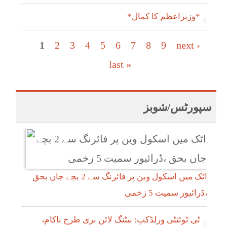
*وزیراعظم کا کمال*
Pages
1
2
3
4
5
6
7
8
9
next ›
last »
سپورٹس/شوبز
اٹک میں اسکول وین پر فائرنگ سے 2 بچے جاں بحق
،ڈرائیور سمیت 5 زخمی
ٹی ٹوئنٹی ورلڈکپ: بیٹنگ لائن بری طرح ناکام،