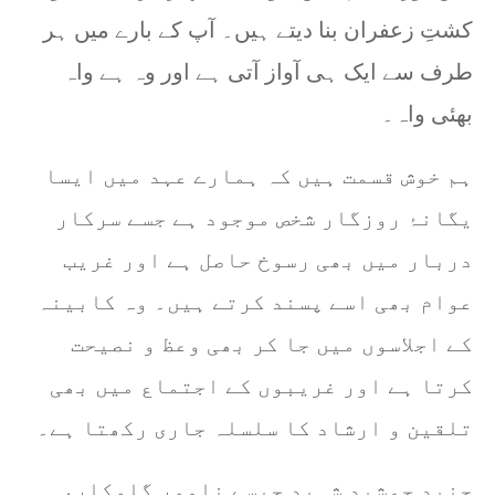
کشتِ زعفران بنا دیتے ہیں۔ آپ کے بارے میں ہر
طرف سے ایک ہی آواز آتی ہے اور وہ ہے واہ
بھئی واہ۔
ہم خوش قسمت ہیں کہ ہمارے عہد میں ایسا
یگانۂ روزگار شخص موجود ہے جسے سرکار
دربار میں بھی رسوخ حاصل ہے اور غریب
عوام بھی اسے پسند کرتے ہیں۔ وہ کابینہ
کے اجلاسوں میں جا کر بھی وعظ و نصیحت
کرتا ہے اور غریبوں کے اجتماع میں بھی
تلقین و ارشاد کا سلسلہ جاری رکھتا ہے۔
جنید جمشید شہید جیسے نامور گلوکار،