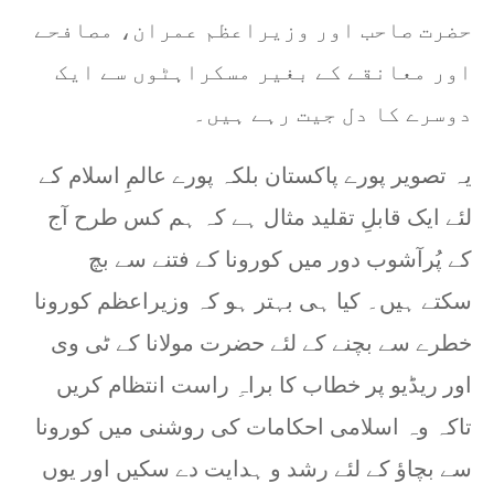
حضرت صاحب اور وزیراعظم عمران، مصافحے
اور معانقے کے بغیر مسکراہٹوں سے ایک
دوسرے کا دل جیت رہے ہیں۔
یہ تصویر پورے پاکستان بلکہ پورے عالمِ اسلام کے
لئے ایک قابلِ تقلید مثال ہے کہ ہم کس طرح آج
کے پُرآشوب دور میں کورونا کے فتنے سے بچ
سکتے ہیں۔ کیا ہی بہتر ہو کہ وزیراعظم کورونا
خطرے سے بچنے کے لئے حضرت مولانا کے ٹی وی
اور ریڈیو پر خطاب کا براہِ راست انتظام کریں
تاکہ وہ اسلامی احکامات کی روشنی میں کورونا
سے بچاؤ کے لئے رشد و ہدایت دے سکیں اور یوں