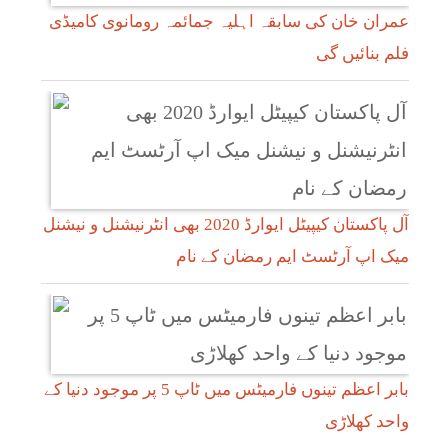
عمران خان کی سابقہ اہلیہ جمائمہ رومانوی کامیڈی
فلم بنائیں گی
آل پاکستان کیپیٹل ایوارڈ 2020 بھی انٹرنیشنل و نیشنل
میک اپ آرٹسٹ ایم رمضان کے نام
بابر اعظم تینوں فارمیٹس میں ٹاپ 5 پر موجود دنیا کے
واحد کھلاڑی