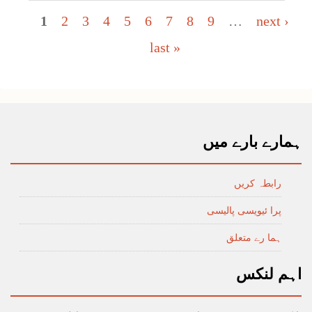
Pages
1
2
3
4
5
6
7
8
9
…
next ›
last »
ہمارے بارے میں
رابطہ کریں
پرا ئیویسی پالیسی
ہما رے متعلق
اہم لنکس