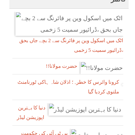
اٹک میں اسکول وین پر فائرنگ سے 2 بچے جاں بحق
،ڈرائیور سمیت 5 زخمی
!!حضرت مولانا
کرونا وائرس کا خطرہ؛ اذلان شاہ ہاکی ٹورنامنٹ
ملتوی کردیا گیا
دنیا کا بہترین
اپوزیشن لیڈر
پی ٹی آئی کی حکومت