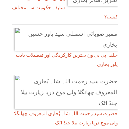
سابقہ حکومت سے مختلف
کیسے؟
حلقہ پی پی ون بہترین کارکردگی اور تفصیلات بابت
یاور بخاری
حضرت سید رحمت اللہ شاہ بُخاری المعروف چھانگلا
ولی موج دریا زیارت بیلا جنڈ اٹک