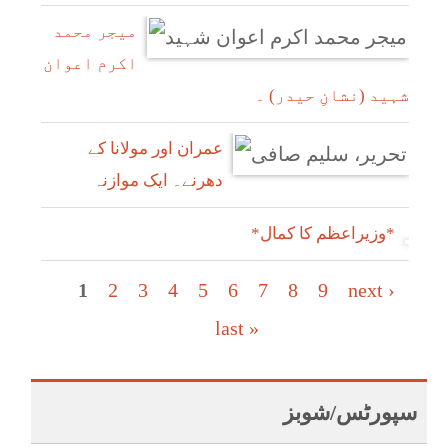
میجر محمد
اکرم اعوان
شہید (نشانِ حیدر) ۔
عمران اور مولانا کے
دھرنے۔ ایک موازنہ
*وزیراعظم کا کمال*
Pages
1
2
3
4
5
6
7
8
9
next ›
last »
سپورٹس/شوبز