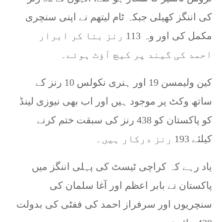
کی اننگز کھیلی جبکہ ٹام لیتھم نے اپنی سنچری
مکمل کی اور وہ 113 رنز بنا کر ابرار
احمد کی گیند پر کیچ آؤٹ ہوئے۔
کین ولیمسن 19 اور ہنری نکولس 10 رنز کے
ساتھ وکٹ پر موجود ہیں اور اب بھی نیوزی لینڈ
کو پاکستان کو 438 رنز کی سبقت ختم کرنے
کیلئے 193 رنز درکار ہیں۔
یاد رہے کہ کراچی ٹیسٹ کی پہلی اننگز میں
پاکستان نے بابر اعظم اور آغا سلمان کی
سنچریوں اور سرفراز احمد کی ففٹی کی بدولت