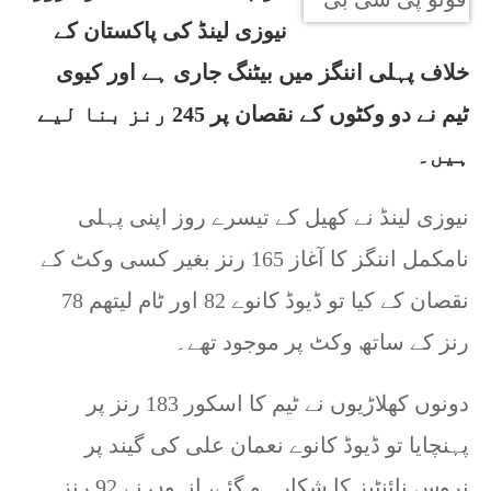
نیوزی لینڈ کی پاکستان کے
خلاف پہلی اننگز میں بیٹنگ جاری ہے اور کیوی
ٹیم نے دو وکٹوں کے نقصان پر 245 رنز بنا لیے
ہیں۔
نیوزی لینڈ نے کھیل کے تیسرے روز اپنی پہلی
نامکمل اننگز کا آغاز 165 رنز بغیر کسی وکٹ کے
نقصان کے کیا تو ڈیوڈ کانوے 82 اور ٹام لیتھم 78
رنز کے ساتھ وکٹ پر موجود تھے۔
دونوں کھلاڑیوں نے ٹیم کا اسکور 183 رنز پر
پہنچایا تو ڈیوڈ کانوے نعمان علی کی گیند پر
نروس نائنٹیز کا شکار ہو گئے، انہوں نے 92 رنز