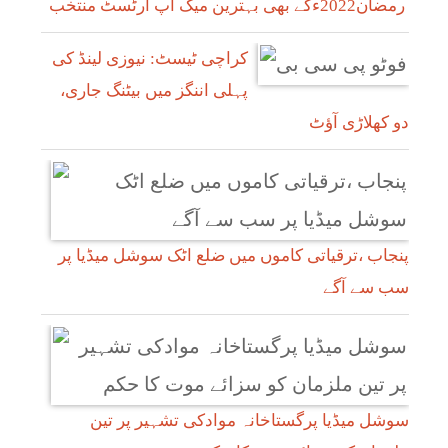
رمضان2022ءکے بھی بہترین میک اپ آرٹسٹ منتخب
کراچی ٹیسٹ: نیوزی لینڈ کی
پہلی اننگز میں بیٹنگ جاری،
دو کھلاڑی آؤٹ
پنجاب ،ترقیاتی کاموں میں ضلع اٹک سوشل میڈیا پر
سب سے آگے
سوشل میڈیا پرگستاخانہ موادکی تشہیر پر تین