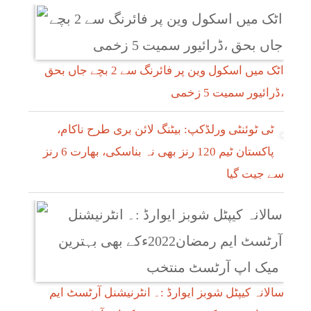
اٹک میں اسکول وین پر فائرنگ سے 2 بچے جاں بحق
،ڈرائیور سمیت 5 زخمی
ٹی ٹوئنٹی ورلڈکپ: بیٹنگ لائن بری طرح ناکام،
پاکستان ٹیم 120 رنز بھی نہ بناسکی، بھارت 6 رنز
سے جیت گیا
سالانہ کیپٹل شوبز ایوارڈ :۔ انٹرنیشنل آرٹسٹ ایم